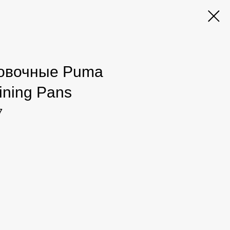
овочные Puma
ining Pans
7