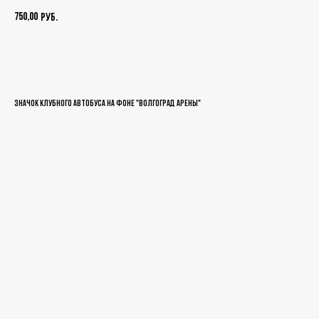
750,00
руб.
Добавить в корзину
Значок клубного автобуса на фоне "Волгоград Арены"