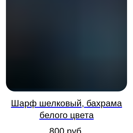
Шарф шелковый, бахрама
белого цвета
800
руб.